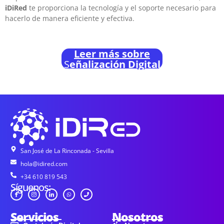
iDiRed
te proporciona la tecnología y el soporte necesario para
hacerlo de manera eficiente y efectiva.
Leer más sobre
S
eñalización Digital
San José de La Rinconada - Sevilla
hola@idired.com
+34 610 819 543
Síguenos:
Servicios
Nosotros