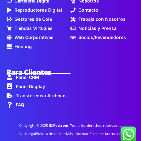
Cartelería Digital
Nosotros
Reproductores Digital
Contacto
Gestores de Cola
Trabaja con Nosotros
Tiendas Virtuales
Noticias y Prensa
Web Corporativas
Socios/Revendedores
Hosting
Para Clientes
Panel CRM
Panel Display
Transferencia Archivos
FAQ
Copyright © 2025
iDiRed.com
. Todos los derechos reservados.
Aviso legal
Política de cookies
Más información sobre las cookies