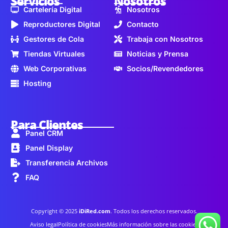
Servicios
Nosotros
Cartelería Digital
Nosotros
Reproductores Digital
Contacto
Gestores de Cola
Trabaja con Nosotros
Tiendas Virtuales
Noticias y Prensa
Web Corporativas
Socios/Revendedores
Hosting
Para Clientes
Panel CRM
Panel Display
Transferencia Archivos
FAQ
Copyright © 2025
iDiRed.com
. Todos los derechos reservados.
Aviso legal
Política de cookies
Más información sobre las cookies