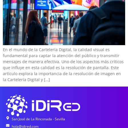
En el mundo de la Cartelería Digital, la calidad visual es
fundamental para captar la atención del público y transmitir
mensajes de manera efectiva. Uno de los aspectos más críticos
que influye en esta calidad es la resolución de pantalla. Este
artículo explora la importancia de la resolución de imagen en
la Cartelería Digital y […]
San José de La Rinconada - Sevilla
hola@idired.com