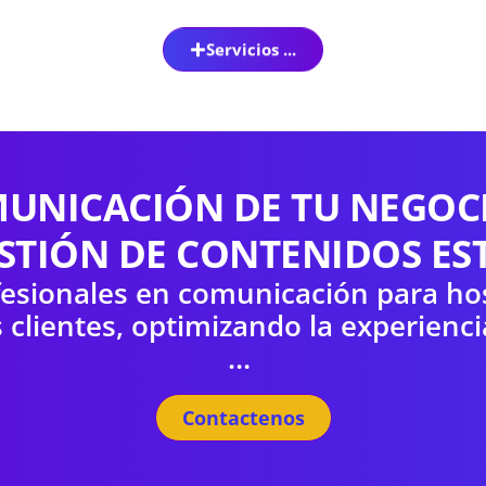
Servicios ...
OMUNICACIÓN DE TU NEGOC
ESTIÓN DE CONTENIDOS EST
sionales en comunicación para host
s clientes, optimizando la experienci
…
Contactenos