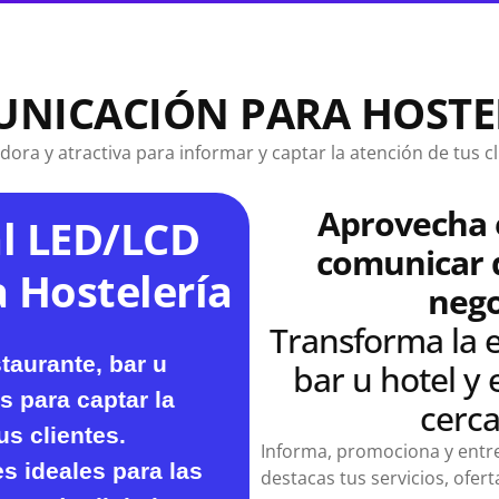
Cartelería Digital
NICACIÓN PARA HOSTE
a y atractiva para informar y captar la atención de tus cli
Aprovecha 
al LED/LCD
comunicar 
 Hostelería
nego
Transforma la e
taurante, bar u
bar u hotel y
s para captar la
cerca
us clientes.
Informa, promociona y entre
s ideales
para las
destacas tus servicios, ofe