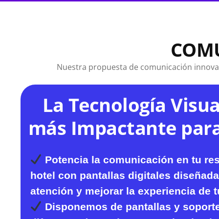
COMU
Nuestra propuesta de comunicación innovador
La Tecnología Visu
más Impactante para
Potencia la comunicación en tu res
hotel
con pantallas digitales diseñada
atención y mejorar la experiencia de t
Disponemos de pantallas y soporte