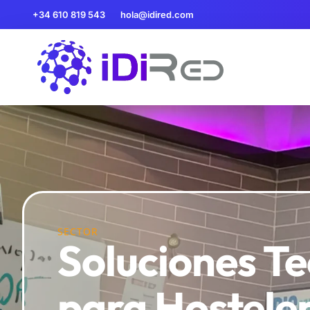
+34 610 819 543
hola@idired.com
SECTOR
Soluciones T
para Hostele