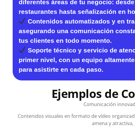
diferentes áreas de tu negocio: desde
restaurantes hasta señalización en ho
Contenidos automatizados y en tr
asegurando una comunicación constan
tus clientes en todo momento.
Soporte técnico y servicio de atenc
primer nivel
, con un equipo altamente 
para asistirte en cada paso.
Ejemplos de Co
Comunicación innovado
Contenidos visuales en formato de vídeo organizado
amena y atractiva, 