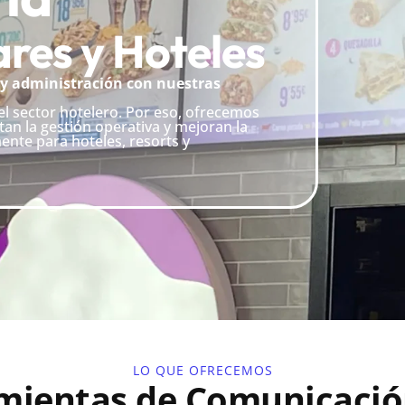
res y Hoteles
 y administración con nuestras
l sector hotelero. Por eso, ofrecemos
tan la gestión operativa y mejoran la
ente para hoteles, resorts y
LO QUE OFRECEMOS
mientas de Comunicació