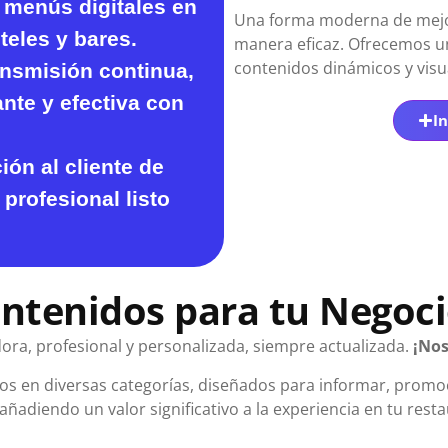
 menús digitales en
Una forma moderna de mejor
teles y bares.
manera eficaz. Ofrecemos un
contenidos dinámicos y visu
ansmisión continua
,
te y efectiva con
In
ión al cliente de
profesional listo
ntenidos para tu Negoci
ra, profesional y personalizada, siempre actualizada.
¡Nos
s en diversas categorías, diseñados para informar, promoc
añadiendo un valor significativo a la experiencia en tu resta