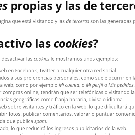
es
propias y las de tercer
gina que está visitando y las
de terceros
son las generadas 
activo las
cookies
?
 desactivar las
cookies
le mostramos unos ejemplos:
b en Facebook, Twitter o cualquier otra red social.
idos a sus preferencias personales, como suele ocurrir en la
esa web, como por ejemplo
Mi cuenta
, o
Mi perfil
o
Mis pedidos
.
r compras online, tendrán que ser telefónicas o visitando la t
ncias geográficas como franja horaria, divisa o idioma.
web sobre visitantes y tráfico en la web, lo que dificultará q
subir fotos, publicar comentarios, valorar o puntuar conten
da que publica
spam
.
da, lo que reducirá los ingresos publicitarios de la web.