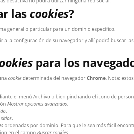
i las desactiva no podrá utilizar ninguna red social.
ar las
cookies
?
rma general o particular para un dominio específico.
ir a la configuración de su navegador y allí podrá buscar la
ookies
para los navegado
 una
cookie
determinada del navegador
Chrome
. Nota: esto
iante el menú Archivo o bien pinchando el icono de persona
ción
Mostrar opciones avanzadas
.
ido
.
sitios
.
es
ordenadas por dominio. Para que le sea más fácil encont
cción en el campo
Buscar cookies
.