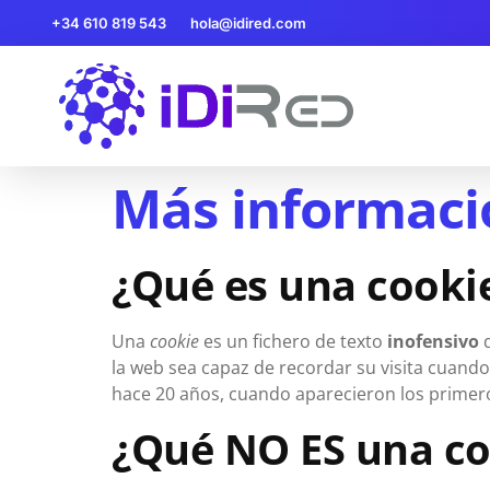
+34 610 819 543
hola@idired.com
Más informació
¿Qué es una cooki
Una
cookie
es un fichero de texto
inofensivo
q
la web sea capaz de recordar su visita cuand
hace 20 años, cuando aparecieron los prime
¿Qué NO ES una co