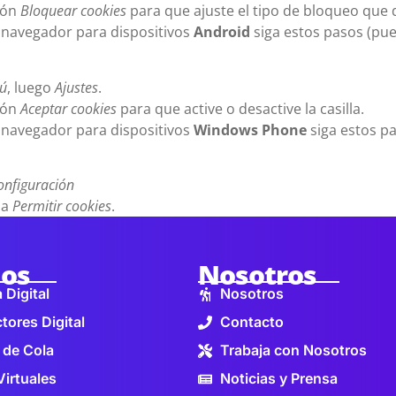
ción
Bloquear cookies
para que ajuste el tipo de bloqueo que d
 navegador para dispositivos
Android
siga estos pasos (pue
ú
, luego
Ajustes
.
ción
Aceptar cookies
para que active o desactive la casilla.
 navegador para dispositivos
Windows Phone
siga estos pa
onfiguración
la
Permitir cookies
.
ios
Nosotros
 Digital
Nosotros
tores Digital
Contacto
 de Cola
Trabaja con Nosotros
Virtuales
Noticias y Prensa