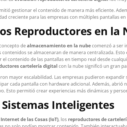
mitió gestionar el contenido de manera más eficiente. Ademá
ad creciente para las empresas con múltiples pantallas en 
los Reproductores en la
l concepto de
almacenamiento en la nube
comenzó a ser i
los contenidos se almacenaran de manera centralizada. Esto e
r el contenido de las pantallas en tiempo real desde cualqui
uctores cartelería digital
con la nube significó un gran pa
ron mayor escalabilidad. Las empresas pudieron expandir su
quipar cada pantalla con hardware adicional. Además, abrió
ivo. Esto permitió crear experiencias más dinámicas y perso
 Sistemas Inteligentes
l
Internet de las Cosas (IoT)
, los
reproductores de cartelerí
es no solo podían mostrar contenido. También interactuaba