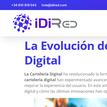
+34 610 819 543
hola@idired.com
La Evolución d
Digital
La Cartelería Digital
ha revolucionado la for
cartelería digital
han experimentado avances s
mejorar la experiencia del usuario. En este ar
digital y cómo las últimas innovaciones han 