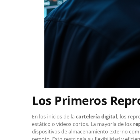
Los Primeros Repr
En los inicios de la
cartelería digital
, los rep
estático o videos cortos. La mayoría de los
re
dispositivos de almacenamiento externo como D
remoto. Esto restringía su flexibilidad y eficie