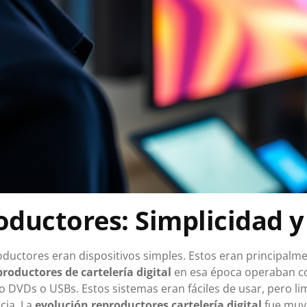
oductores: Simplicidad y
roductores eran dispositivos simples. Estos eran principalm
productores de cartelería digital
en esa época operaban c
VDs o USBs. Estos sistemas eran fáciles de usar, pero limi
ncia. La
evolución reproductores cartelería digital
fue muy 