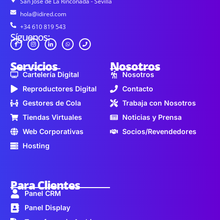
San José de La Rinconada - Sevilla
hola@idired.com
+34 610 819 543
Síguenos:
Servicios
Nosotros
Cartelería Digital
Nosotros
Reproductores Digital
Contacto
Gestores de Cola
Trabaja con Nosotros
Tiendas Virtuales
Noticias y Prensa
Web Corporativas
Socios/Revendedores
Hosting
Para Clientes
Panel CRM
Panel Display