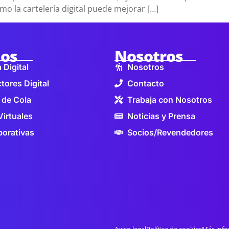
mo la cartelería digital puede mejorar […]
ios
Nosotros
 Digital
Nosotros
tores Digital
Contacto
 de Cola
Trabaja con Nosotros
Virtuales
Noticias y Prensa
orativas
Socios/Revendedores
Aviso legal
Política de cookies
Más info