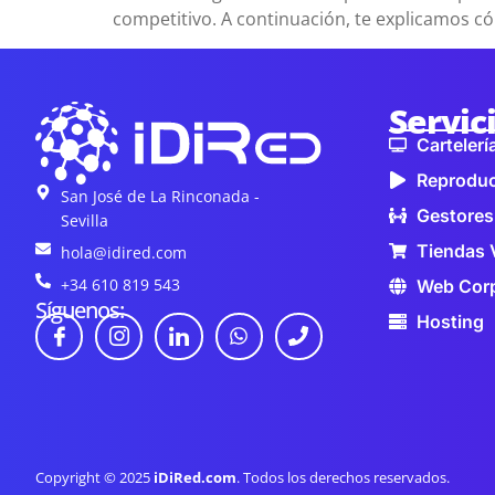
competitivo. A continuación, te explicamos có
Servic
Cartelería
Reproduc
San José de La Rinconada -
Gestores
Sevilla
Tiendas 
hola@idired.com
+34 610 819 543
Web Corp
Síguenos:
Hosting
Copyright © 2025
iDiRed.com
. Todos los derechos reservados.