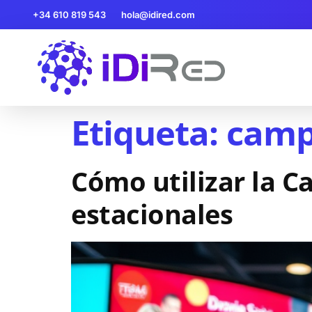
+34 610 819 543
hola@idired.com
Etiqueta:
camp
Cómo utilizar la C
estacionales