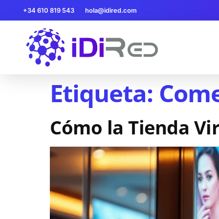
+34 610 819 543
hola@idired.com
Etiqueta:
Come
Cómo la Tienda Vir