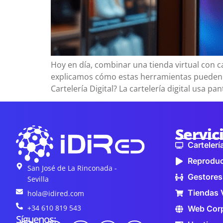
Hoy en día, combinar una tienda virtual con car
explicamos cómo estas herramientas pueden ay
Cartelería Digital? La cartelería digital usa p
Servic
Cartelería
Reproduc
San José de La Rinconada -
Gestores
Sevilla
Tiendas 
hola@idired.com
+34 610 819 543
Web Corp
Síguenos: