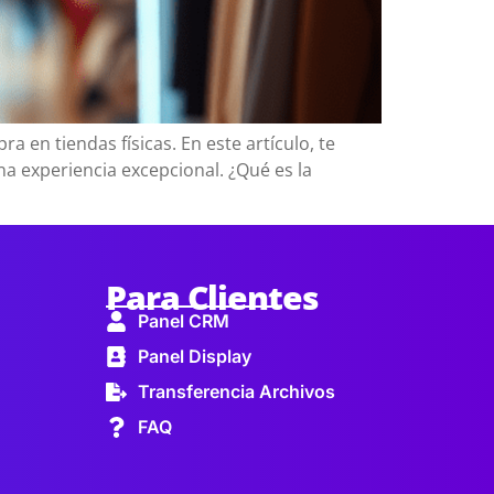
a en tiendas físicas. En este artículo, te
a experiencia excepcional. ¿Qué es la
Para Clientes
Panel CRM
Panel Display
Transferencia Archivos
FAQ