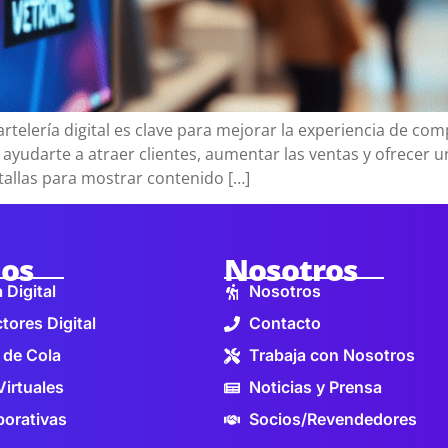
telería digital es clave para mejorar la experiencia de compr
udarte a atraer clientes, aumentar las ventas y ofrecer un
antallas para mostrar contenido […]
ios
Nosotros
 Digital
Nosotros
tores Digital
Contacto
 de Cola
Trabaja con Nosotros
Virtuales
Noticias y Prensa
orativas
Socios/Revendedores