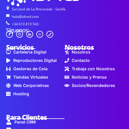
San José de La Rinconada - Sevilla
hola@idired.com
+34 610 819 543
Síguenos:
Servicios
Nosotros
Cartelería Digital
Nosotros
Reproductores Digital
Contacto
Gestores de Cola
Trabaja con Nosotros
Tiendas Virtuales
Noticias y Prensa
Web Corporativas
Socios/Revendedores
Hosting
Para Clientes
Panel CRM