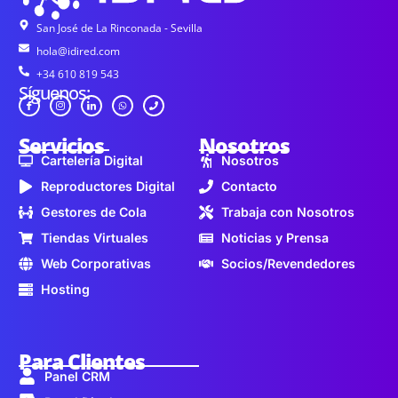
San José de La Rinconada - Sevilla
hola@idired.com
+34 610 819 543
Síguenos:
Servicios
Nosotros
Cartelería Digital
Nosotros
Reproductores Digital
Contacto
Gestores de Cola
Trabaja con Nosotros
Tiendas Virtuales
Noticias y Prensa
Web Corporativas
Socios/Revendedores
Hosting
Para Clientes
Panel CRM