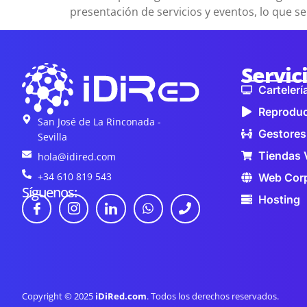
presentación de servicios y eventos, lo que se
Servic
Cartelería
Reproduc
San José de La Rinconada -
Gestores
Sevilla
Tiendas 
hola@idired.com
+34 610 819 543
Web Corp
Síguenos:
Hosting
Copyright © 2025
iDiRed.com
. Todos los derechos reservados.