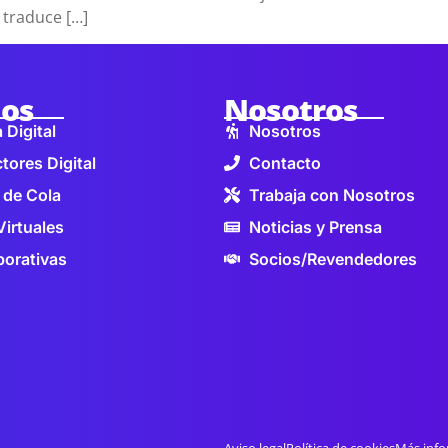
 traduce […]
ios
Nosotros
 Digital
Nosotros
tores Digital
Contacto
 de Cola
Trabaja con Nosotros
Virtuales
Noticias y Prensa
orativas
Socios/Revendedores
Aviso legal
Política de cookies
Más info