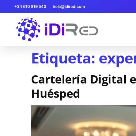
+34 610 819 543
hola@idired.com
Etiqueta:
expe
Cartelería Digital 
Huésped