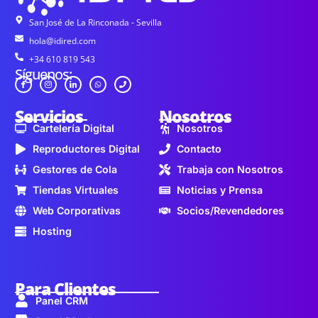
San José de La Rinconada - Sevilla
hola@idired.com
+34 610 819 543
Síguenos:
Servicios
Nosotros
Cartelería Digital
Nosotros
Reproductores Digital
Contacto
Gestores de Cola
Trabaja con Nosotros
Tiendas Virtuales
Noticias y Prensa
Web Corporativas
Socios/Revendedores
Hosting
Para Clientes
Panel CRM