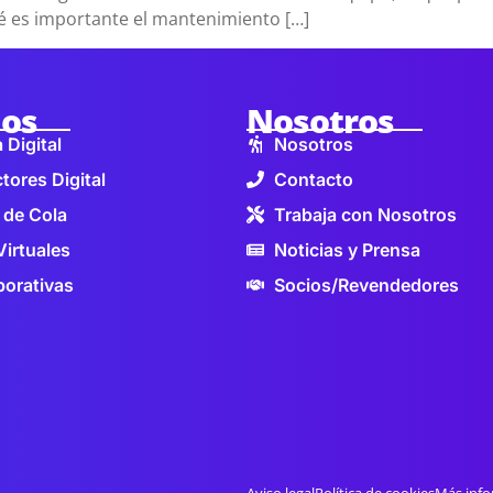
é es importante el mantenimiento […]
ios
Nosotros
 Digital
Nosotros
tores Digital
Contacto
 de Cola
Trabaja con Nosotros
Virtuales
Noticias y Prensa
orativas
Socios/Revendedores
Aviso legal
Política de cookies
Más info