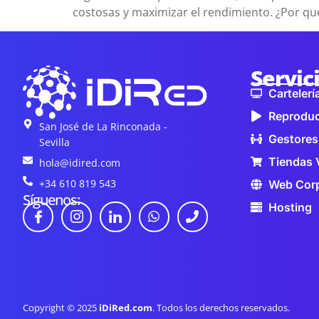
costosas y maximizar el rendimiento. ¿Por qu
Servic
Cartelería
Reproduc
San José de La Rinconada -
Gestores
Sevilla
Tiendas 
hola@idired.com
+34 610 819 543
Web Corp
Síguenos:
Hosting
Copyright © 2025
iDiRed.com
. Todos los derechos reservados.