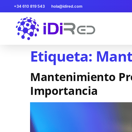
+34 610 819 543
hola@idired.com
Etiqueta:
Mant
Mantenimiento Prev
Importancia