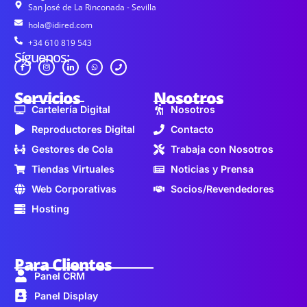
San José de La Rinconada - Sevilla
hola@idired.com
+34 610 819 543
Síguenos:
Servicios
Nosotros
Cartelería Digital
Nosotros
Reproductores Digital
Contacto
Gestores de Cola
Trabaja con Nosotros
Tiendas Virtuales
Noticias y Prensa
Web Corporativas
Socios/Revendedores
Hosting
Para Clientes
Panel CRM
Panel Display