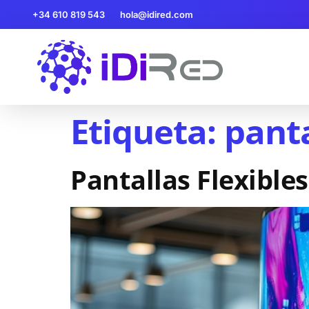
+34 610 819 543
hola@idired.com
Etiqueta:
panta
Pantallas Flexibles: