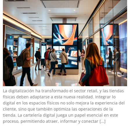
La digitalización ha transformado el sector retail, y las tiendas
físicas deben adaptarse a esta nueva realidad. Integrar lo
digital en los espacios físicos no solo mejora la experiencia del
cliente, sino que también optimiza las operaciones de la
tienda. La cartelería digital juega un papel esencial en este
proceso, permitiendo atraer, informar y conectar […]