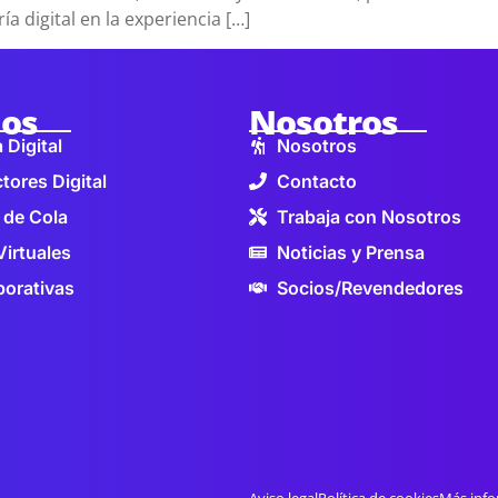
ía digital en la experiencia […]
ios
Nosotros
 Digital
Nosotros
tores Digital
Contacto
 de Cola
Trabaja con Nosotros
Virtuales
Noticias y Prensa
orativas
Socios/Revendedores
Aviso legal
Política de cookies
Más info