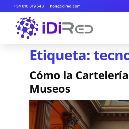
+34 610 819 543
hola@idired.com
Etiqueta:
tecno
Cómo la Cartelería
Museos