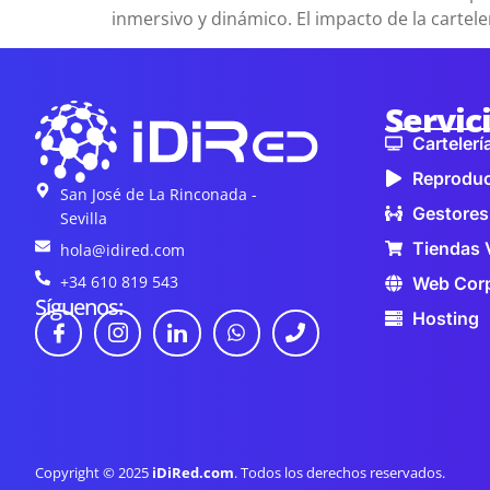
inmersivo y dinámico. El impacto de la carteler
Servic
Cartelería
Reproduc
San José de La Rinconada -
Gestores
Sevilla
Tiendas 
hola@idired.com
+34 610 819 543
Web Corp
Síguenos:
Hosting
Copyright © 2025
iDiRed.com
. Todos los derechos reservados.