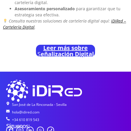
cartelería digital.
Asesoramiento personalizado
para garantizar que tu
estrategia sea efectiva.
Consulta nuestras soluciones de cartelería digital aquí:
iDiRed –
Cartelería Digital
.
Leer más sobre
S
eñalización Digital
San José de La Rinconada - Sevilla
hola@idired.com
+34 610 819 543
Síguenos: