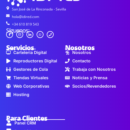
San José de La Rinconada - Sevilla
hola@idired.com
+34 610 819 543
Síguenos:
Servicios
Nosotros
Cartelería Digital
Nosotros
Reproductores Digital
Contacto
Gestores de Cola
Trabaja con Nosotros
Tiendas Virtuales
Noticias y Prensa
Web Corporativas
Socios/Revendedores
Hosting
Para Clientes
Panel CRM