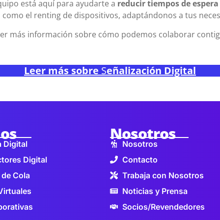
quipo está aquí para ayudarte a
reducir tiempos de espera
ta como el renting de dispositivos, adaptándonos a tus nece
er más información sobre cómo podemos colaborar contig
Leer más sobre
S
eñalización Digital
ios
Nosotros
 Digital
Nosotros
tores Digital
Contacto
 de Cola
Trabaja con Nosotros
Virtuales
Noticias y Prensa
orativas
Socios/Revendedores