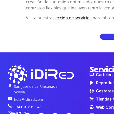
creación de contenido optimizado, nuestro e
contratos flexibles que incluyen tanto la ven
Visita nuestra
sección de servicios
para obten
Servic
Cartelería
Reproduc
San José de La Rinconada -
Gestores
Sevilla
Tiendas 
hola@idired.com
+34 610 819 543
Web Corp
Síguenos: